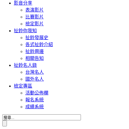
影音分享
表演影片
比賽影片
檢定影片
扯鈴你我知
扯鈴發展史
各式扯鈴介紹
扯鈴周邊
相關告知
扯鈴名人錄
台灣名人
國外名人
檢定專區
活動公佈欄
報名系統
成績系統