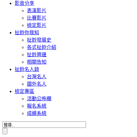
影音分享
表演影片
比賽影片
檢定影片
扯鈴你我知
扯鈴發展史
各式扯鈴介紹
扯鈴周邊
相關告知
扯鈴名人錄
台灣名人
國外名人
檢定專區
活動公佈欄
報名系統
成績系統