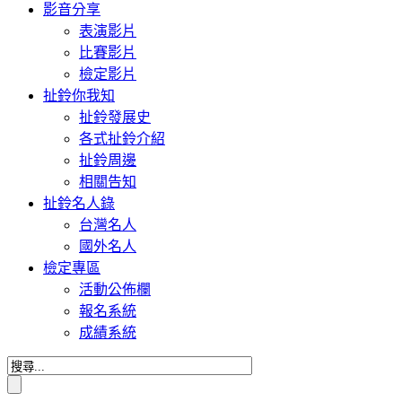
影音分享
表演影片
比賽影片
檢定影片
扯鈴你我知
扯鈴發展史
各式扯鈴介紹
扯鈴周邊
相關告知
扯鈴名人錄
台灣名人
國外名人
檢定專區
活動公佈欄
報名系統
成績系統