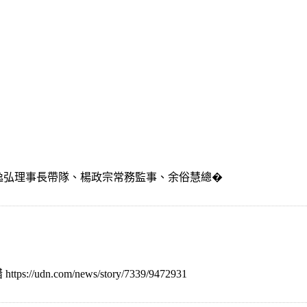
由楊逸弘理事長帶隊、楊政宗常務監事、余俗慧總�
.com/news/story/7339/9472931