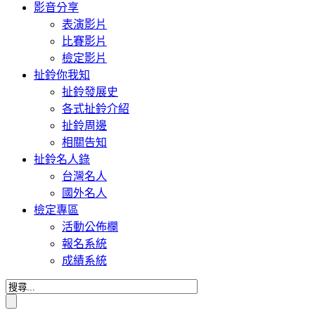
影音分享
表演影片
比賽影片
檢定影片
扯鈴你我知
扯鈴發展史
各式扯鈴介紹
扯鈴周邊
相關告知
扯鈴名人錄
台灣名人
國外名人
檢定專區
活動公佈欄
報名系統
成績系統