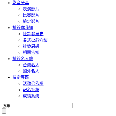
影音分享
表演影片
比賽影片
檢定影片
扯鈴你我知
扯鈴發展史
各式扯鈴介紹
扯鈴周邊
相關告知
扯鈴名人錄
台灣名人
國外名人
檢定專區
活動公佈欄
報名系統
成績系統