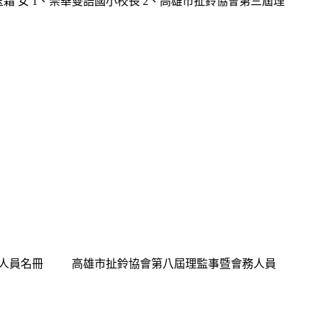
霜 女 1、崇華雙語國小校長 2、高雄市扯鈴協會第三屆理
務人員名冊 高雄市扯鈴協會第八屆理監事暨會務人員