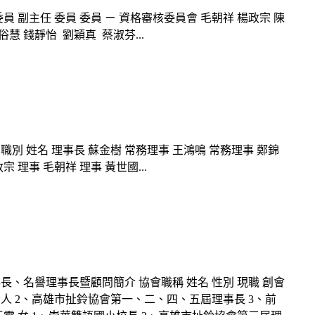
員 副主任 委員 委員 ㄧ 資格審核委員會 毛朝祥 楊政宗 陳
慧 錢靜怡 劉穎真 蔡淑芬...
別 姓名 理事長 蘇金樹 常務理事 王鴻鳴 常務理事 鄭錦
 理事 毛朝祥 理事 黃世國...
、名譽理事長暨顧問簡介 協會職稱 姓名 性別 現職 創會
責人 2、高雄市扯鈴協會第一、二、四、五屆理事長 3、前