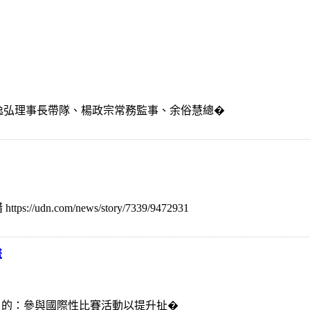
由楊逸弘理事長帶隊、楊政宗常務監事、余俗慧總�
.com/news/story/7339/9472931
畫
、目 的：參與國際性比賽活動以提升扯�