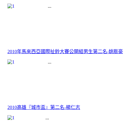
...
2010年馬來西亞國際扯鈴大賽公開組男生第二名-姚膨豪
...
2010高雄『城市盃』第二名-楊仁志
...