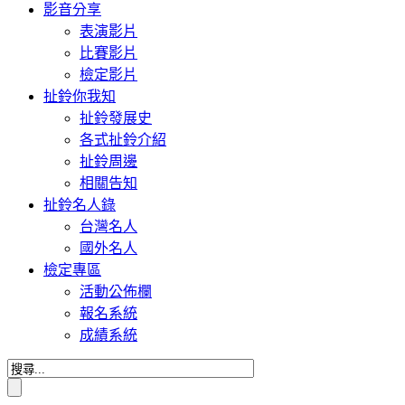
影音分享
表演影片
比賽影片
檢定影片
扯鈴你我知
扯鈴發展史
各式扯鈴介紹
扯鈴周邊
相關告知
扯鈴名人錄
台灣名人
國外名人
檢定專區
活動公佈欄
報名系統
成績系統