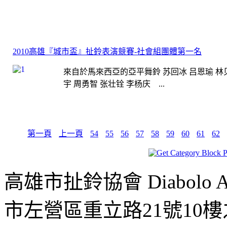
2010高雄『城市盃』扯鈴表演競賽-社會組團體第一名
來自於馬來西亞的亞平舞鈴 苏回冰 吕恩瑜 林贝
宇 周勇智 张壮铨 李杨庆 ...
第一頁
上一頁
54
55
56
57
58
59
60
61
62
高雄市扯鈴協會 Diabolo Assoc
市左營區重立路21號10樓之1 ;