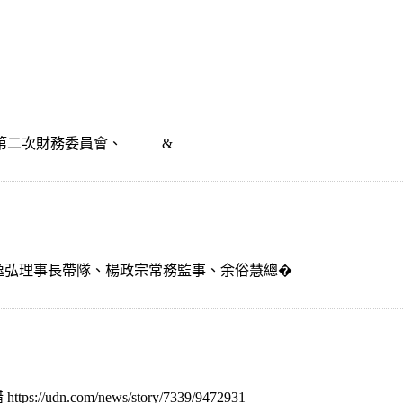
、第二次財務委員會、 &
由楊逸弘理事長帶隊、楊政宗常務監事、余俗慧總�
.com/news/story/7339/9472931