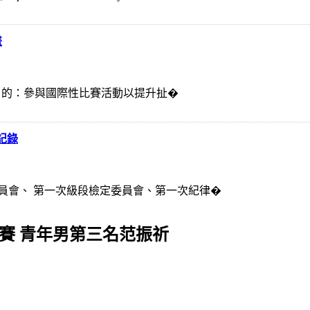
畫
、目 的：參與國際性比賽活動以提升扯�
記錄
員會、 第一次級段檢定委員會、第一次紀律�
人賽 青年男第三名范振祈