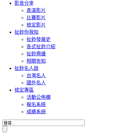
影音分享
表演影片
比賽影片
檢定影片
扯鈴你我知
扯鈴發展史
各式扯鈴介紹
扯鈴周邊
相關告知
扯鈴名人錄
台灣名人
國外名人
檢定專區
活動公佈欄
報名系統
成績系統