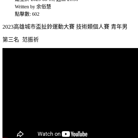
Written by 余俗慧
點擊數: 602
2023高雄城市盃扯鈴運動大賽 技術類個人賽 青年男
第三名 范振祈