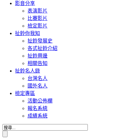
影音分享
表演影片
比賽影片
檢定影片
扯鈴你我知
扯鈴發展史
各式扯鈴介紹
扯鈴周邊
相關告知
扯鈴名人錄
台灣名人
國外名人
檢定專區
活動公佈欄
報名系統
成績系統