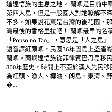
這達悟族的生息之地。 蘭嶼是目前中
第四大島，但是一般國人對她瞭解不
不多，如果說花東是台灣的後花園，
灣最後的香格里拉吧！ 蘭嶼最早的名
「Ponso no Tao」，意思是「人之
語音譯紅頭嶼，民國36年因島上盛產
蘭嶼。蘭嶼達悟族從菲律賓巴丹島移
800年歷史，時間上不亞於漢人先民
為紅頭、漁人、椰油、朗島、東清、
�...