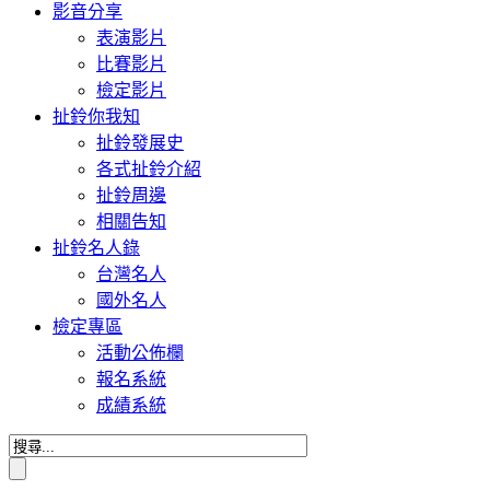
影音分享
表演影片
比賽影片
檢定影片
扯鈴你我知
扯鈴發展史
各式扯鈴介紹
扯鈴周邊
相關告知
扯鈴名人錄
台灣名人
國外名人
檢定專區
活動公佈欄
報名系統
成績系統