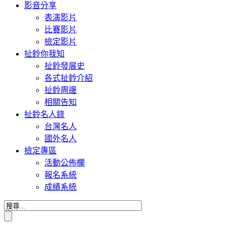
影音分享
表演影片
比賽影片
檢定影片
扯鈴你我知
扯鈴發展史
各式扯鈴介紹
扯鈴周邊
相關告知
扯鈴名人錄
台灣名人
國外名人
檢定專區
活動公佈欄
報名系統
成績系統