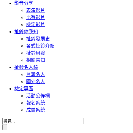
影音分享
表演影片
比賽影片
檢定影片
扯鈴你我知
扯鈴發展史
各式扯鈴介紹
扯鈴周邊
相關告知
扯鈴名人錄
台灣名人
國外名人
檢定專區
活動公佈欄
報名系統
成績系統