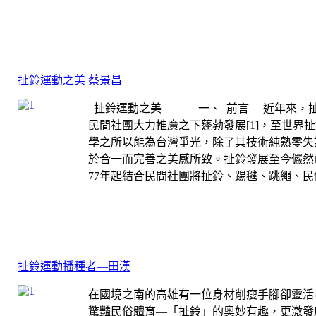
扯鈴運動之美 蔡景昌
扯鈴運動之美 一、 前言 近年來，扯鈴
民間社團大力推廣之下蓬勃發展[1]，至世界
學之所以能為台灣爭光，除了其技術純熟零失
於合一而完善之美感所致。扯鈴發展至今儼然
77年起結合民間社團將扯鈴、踢毽、跳繩、民
扯鈴運動播種者—田漢
在國境之南的高雄有一位身材削瘦手腳卻靈活
驚豔民俗體育—「扯鈴」的奧妙有趣，更激發