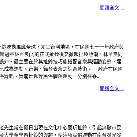
閱讀全文 ...
運動風靡全球，尤其台灣地區，在民國七十一年政府與
扯鈴冠軍林韋良[2]的花式扯鈴後又掀起扯鈴熱潮。林韋良同
誤外，最主要在於其扯鈴技巧能搭配音樂與運動姿態，達
已成為運動、音樂、舞台表演之綜合藝術。 政府在民國
俗舞蹈、舞龍舞獅等民俗體運運動，分別在�...
閱讀全文 ...
老先生常在假日出現在文化中心耍玩扯鈴，引起無數市民
廣大學童學習扯鈴的興趣，使這項民俗運動在南台發光發