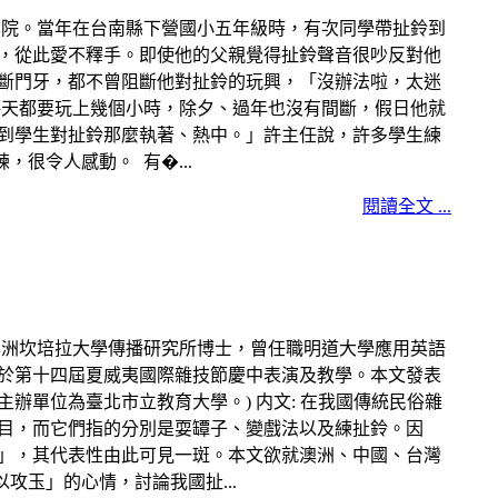
學院。當年在台南縣下營國小五年級時，有次同學帶扯鈴到
，從此愛不釋手。即使他的父親覺得扯鈴聲音很吵反對他
斷門牙，都不曾阻斷他對扯鈴的玩興，「沒辦法啦，太迷
每天都要玩上幾個小時，除夕、過年也沒有間斷，假日他就
到學生對扯鈴那麼執著、熱中。」許主任說，許多學生練
很令人感動。 有�...
閱讀全文 ...
澳洲坎培拉大學傳播研究所博士，曾任職明道大學應用英語
邀於第十四屆夏威夷國際雜技節慶中表演及教學。本文發表
主辦單位為臺北市立教育大學。) 内文: 在我國傳統民俗雜
目，而它們指的分別是耍罈子、變戲法以及練扯鈴。因
」，其代表性由此可見一斑。本文欲就澳洲、中國、台灣
攻玉」的心情，討論我國扯...