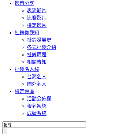
影音分享
表演影片
比賽影片
檢定影片
扯鈴你我知
扯鈴發展史
各式扯鈴介紹
扯鈴周邊
相關告知
扯鈴名人錄
台灣名人
國外名人
檢定專區
活動公佈欄
報名系統
成績系統