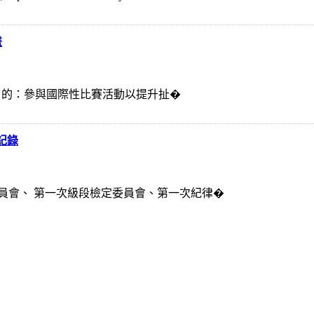
畫
、目 的：參與國際性比賽活動以提升扯�
記錄
員會、 第一次級段檢定委員會、第一次紀律�