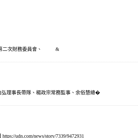
、第二次財務委員會、 &
由楊逸弘理事長帶隊、楊政宗常務監事、余俗慧總�
.com/news/story/7339/9472931