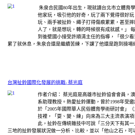
朱泉合民國80年出生，現就讀台北市立體育
他家玩，吸引他的好奇，玩了兩下覺得很好玩
玩、兩手被扯鈴、繩子打得傷痕累累，甚至摔
人了，就是想玩，轉的時候很有成就感。」 
到後壁國小接受許順清主任的指導，「很少看
累了就休息，朱泉合還是繼續苦練，下課了他還是跑到操場練，
台灣扯鈴國際化發展的挑戰- 蔡光庭
作者介紹： 蔡光庭是高雄市扯鈴協會會員，
系助理教授。熱愛扯鈴運動，曾於1998年受
於「2005年國際華人民俗體育學術研討會」（
技裡，「耍、變、練」向來為三大主流表演項
此，扯鈴在傳統雜技中可說「三分天下有其一
三地的扯鈴發展狀況做一分析、比較，並以「他山之石，可以