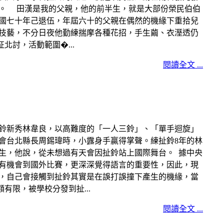
。 田漢是我的父親，他的前半生，就是大部份榮民伯伯
國七十年己退伍，年屆六十的父親在偶然的機緣下重拾兒
技藝，不分日夜他勤練揣摩各種花招，手生繭、衣溼透仍
討，活動範圍�...
閱讀全文 ...
鈴新秀林韋良，以高難度的「一人三鈴」、「單手迴旋」
會台北縣長周錫瑋時，小露身手贏得掌聲。練扯鈴8年的林
生，他說，從未想過有天會因扯鈴站上國際舞台。 據中央
有機會到國外比賽，更深深覺得語言的重要性，因此，現
示，自己會接觸到扯鈴其實是在誤打誤撞下產生的機緣，當
限，被學校分發到扯...
閱讀全文 ...