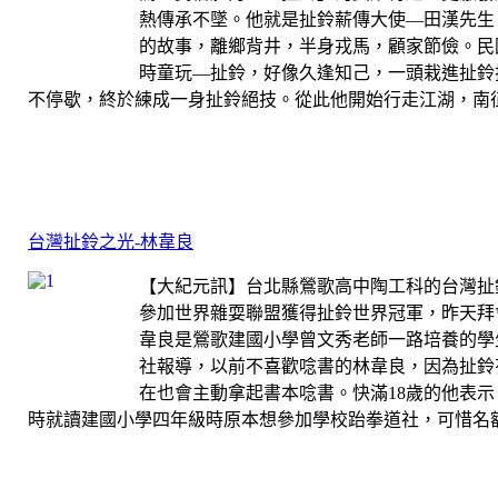
熱傳承不墜。他就是扯鈴薪傳大使—田漢先生
的故事，離鄉背井，半身戎馬，顧家節儉。民
時童玩—扯鈴，好像久逢知己，一頭栽進扯鈴
不停歇，終於練成一身扯鈴絕技。從此他開始行走江湖，南征北
台灣扯鈴之光-林韋良
【大紀元訊】台北縣鶯歌高中陶工科的台灣扯
參加世界雜耍聯盟獲得扯鈴世界冠軍，昨天拜
韋良是鶯歌建國小學曾文秀老師一路培養的學
社報導，以前不喜歡唸書的林韋良，因為扯鈴
在也會主動拿起書本唸書。快滿18歲的他表
時就讀建國小學四年級時原本想參加學校跆拳道社，可惜名額有