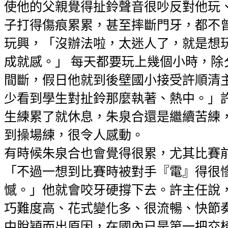
使他的父親覺得扯鈴聲音很吵反對他玩
子打得傷痕累累，甚至摔斷門牙，都不
玩興，「沒辦法啦，太迷人了，就是想
成就感。」 每天都要玩上幾個小時，除
間斷，假日他就到後壁國小接受許順清
少看到學生對扯鈴那麼執著、熱中。」
生練累了就休息，朱泉合還是繼續苦練
到操場練，很令人感動。
有時候朱泉合也會覺得很累，尤其比賽
「不過一想到比賽時被對手『電』得很
憾。」他就會咬牙硬撐下去。許主任說
巧難度高、花式變化多、很流暢、快節
中脫穎而出原因，在國內已是第一把交