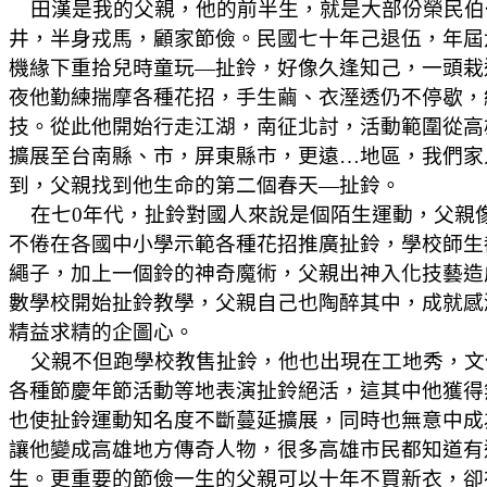
田漢是我的父親，他的前半生，就是大部份榮民伯
井，半身戎馬，顧家節儉。民國七十年己退伍，年屆
機緣下重拾兒時童玩—扯鈴，好像久逢知己，一頭栽
夜他勤練揣摩各種花招，手生繭、衣溼透仍不停歇，
技。從此他開始行走江湖，南征北討，活動範圍從高
擴展至台南縣、市，屏東縣市，更遠…地區，我們家
到，父親找到他生命的第二個春天—扯鈴。
在七0年代，扯鈴對國人來說是個陌生運動，父親
不倦在各國中小學示範各種花招推廣扯鈴，學校師生
繩子，加上一個鈴的神奇魔術，父親出神入化技藝造
數學校開始扯鈴教學，父親自己也陶醉其中，成就感
精益求精的企圖心。
父親不但跑學校教售扯鈴，他也出現在工地秀，文
各種節慶年節活動等地表演扯鈴絕活，這其中他獲得
也使扯鈴運動知名度不斷蔓延擴展，同時也無意中成
讓他變成高雄地方傳奇人物，很多高雄市民都知道有
生。更重要的節儉一生的父親可以十年不買新衣，卻