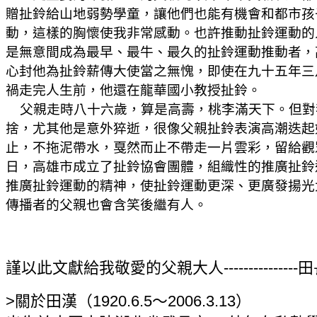
贈扯鈴給山地弱勢學童，讓他們也能有機會和都市孩
動，這樣的胸懷使我非常感動。也許推動扯鈴運動的
是無意間成為最早、最牛、最久的扯鈴運動推動者，
心封他為扯鈴薪傳大使當之無愧，即使在九十五年三
禍走完人生前，他還在龍華國小教授扯鈴。
父親走時八十六歲，算是高壽，桃李滿天下。但對
捨，尤其他是意外猝逝，很像父親扯鈴表演高潮迭起
止，不拖泥帶水，戛然而止不帶走一片雲彩，留給觀
日，高雄市成立了扯鈴協會團體，組織性的推廣扯鈴
推廣扯鈴運動的精神，使扯鈴運動更深、更廣發揚光
傳播者的父親也會含笑後繼有人。
謹以此文獻給我敬愛的父親大人---------------田長
>關於田漢（1920.6.5〜2006.3.13）