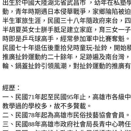
出生於中國大陸湖北省武昌市 ，幼年在私塾
動，青年時期遇日本侵華戰爭，家鄉陯陷被迫
半生軍旅生涯，民國三十八年隨政府來台，四
半胡夏英女士胼手胝足建立家庭，育三女一子
時即是乒乓球高手，經常參加軍中比賽奪魁。
民國七十年退伍後重拾兒時童玩-扯鈴，開始
推廣扯鈴運動約二十餘年，足跡遍及南台灣，
輪、鍋蓋扯鈴引領風潮，對扯鈴運動的推廣有
經歷：
一、民國71年起至民國95年止，高雄市各級
教學過的學校多，故不多贅載。
二、民國78年起為高雄市民俗技藝協會會員。
三、民國88年高雄市政府社會局長青中心聘