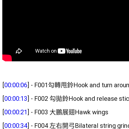
[
00:00:06
] - F001勾轉甩鈴Hook and turn aroun
[
00:00:13
] - F002 勾拋鈴Hook and release stic
[
00:00:21
] - F003 大鵬展翅Hawk wings 
[
00:00:34
] - F004 左右開弓Bilateral string grin