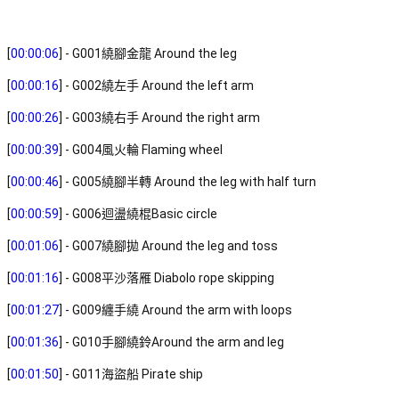
[
00:00:06
] - G001繞腳金龍 Around the leg 
[
00:00:16
] - G002繞左手 Around the left arm 
[
00:00:26
] - G003繞右手 Around the right arm 
[
00:00:39
] - G004風火輪 Flaming wheel 
[
00:00:46
] - G005繞腳半轉 Around the leg with half turn 
[
00:00:59
] - G006迴盪繞棍Basic circle 
[
00:01:06
] - G007繞腳拋 Around the leg and toss 
[
00:01:16
] - G008平沙落雁 Diabolo rope skipping 
[
00:01:27
] - G009纏手繞 Around the arm with loops 
[
00:01:36
] - G010手腳繞鈴Around the arm and leg 
[
00:01:50
] - G011海盜船 Pirate ship 