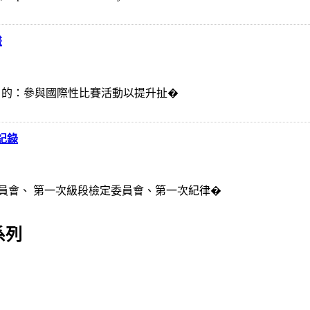
畫
、目 的：參與國際性比賽活動以提升扯�
記錄
員會、 第一次級段檢定委員會、第一次紀律�
系列