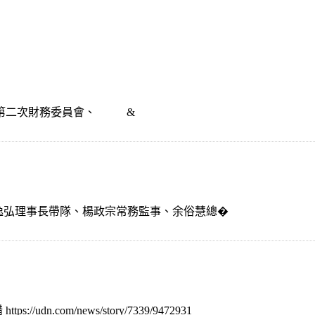
、第二次財務委員會、 &
由楊逸弘理事長帶隊、楊政宗常務監事、余俗慧總�
.com/news/story/7339/9472931