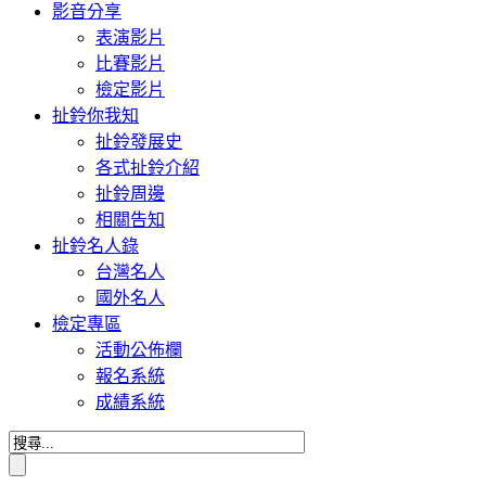
影音分享
表演影片
比賽影片
檢定影片
扯鈴你我知
扯鈴發展史
各式扯鈴介紹
扯鈴周邊
相關告知
扯鈴名人錄
台灣名人
國外名人
檢定專區
活動公佈欄
報名系統
成績系統