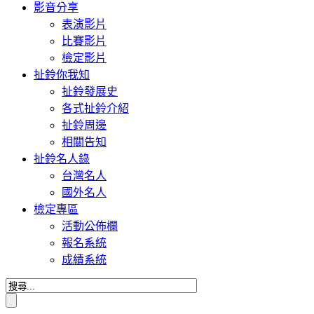
影音分享
表演影片
比賽影片
檢定影片
扯鈴你我知
扯鈴發展史
各式扯鈴介紹
扯鈴周邊
相關告知
扯鈴名人錄
台灣名人
國外名人
檢定專區
活動公佈欄
報名系統
成績系統