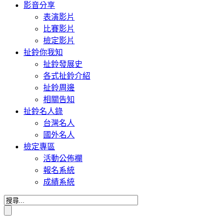
影音分享
表演影片
比賽影片
檢定影片
扯鈴你我知
扯鈴發展史
各式扯鈴介紹
扯鈴周邊
相關告知
扯鈴名人錄
台灣名人
國外名人
檢定專區
活動公佈欄
報名系統
成績系統