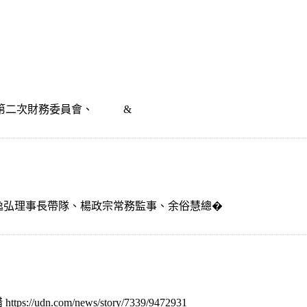
、第二次財務委員會、 &
由楊逸弘理事長帶隊、楊政宗常務監事、余俗慧總�
.com/news/story/7339/9472931