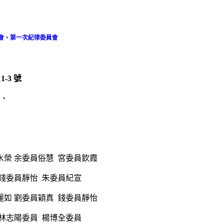
會、
第一次紀律委員會
-3 號
芬、
水榮 余委員俗慧 宮委員欽霞
錢委員靜怡 朱委員紀宣
麗如 劉委員穎真 錢委員靜怡
林志陽委員 楊博全委員