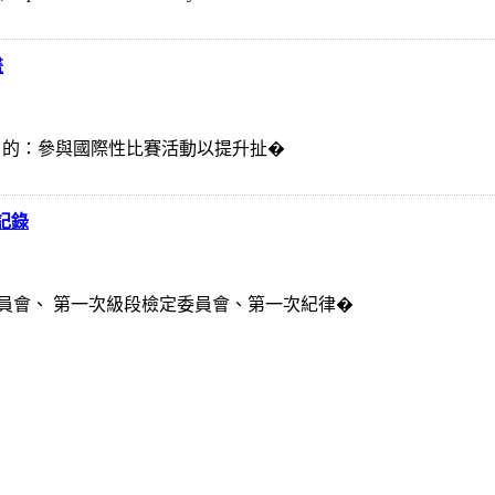
畫
、目 的：參與國際性比賽活動以提升扯�
記錄
員會、 第一次級段檢定委員會、第一次紀律�