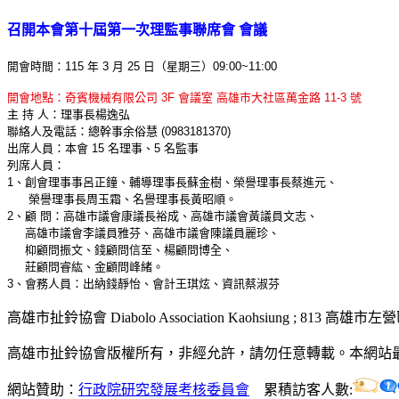
召開本會第十屆第一次理監事聯席會 會議
開會時間：115 年 3 月 25 日（星期三）09:00~11:00
開會地點：奇賓機械有限公司 3F 會議室 高雄市大社區萬金路 11-3 號
主 持 人：理事長楊逸弘
聯絡人及電話：總幹事余俗慧 (0983181370)
出席人員：本會 15 名理事、5 名監事
列席人員：
1、創會理事事呂正鐘、輔導理事長蘇金樹、榮譽理事長蔡進元、
榮譽理事長周玉霜、名譽理事長黃昭順。
2、顧 問：高雄市議會康議長裕成、高雄市議會黃議員文志、
高雄市議會李議員雅芬、高雄市議會陳議員麗珍、
枊顧問振文、錢顧問信至、楊顧問博全、
莊顧問睿紘、金顧問峰緒。
3、會務人員：出納錢靜怡、會計王琪炫、資訊蔡淑芬
高雄市扯鈴協會 Diabolo Association Kaohsiung ; 813 高雄市
高雄市扯鈴協會版權所有，非經允許，請勿任意轉載。本網站最佳瀏
網站贊助：
行政院研究發展考核委員會
累積訪客人數: