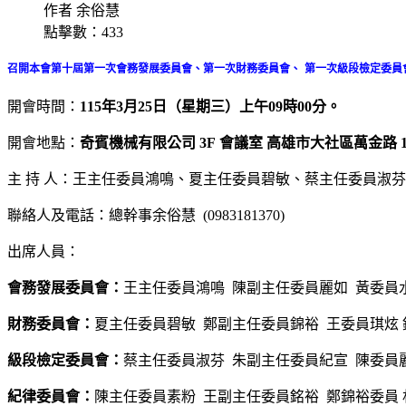
作者 余俗慧
點擊數：433
召開本會第十屆第一次會務發展委員會、
第一次財務委員會、
第一次級段檢定委員
開會時間：
115年3月25日（星期三）上午09時00分。
開會地點：
奇賓機械有限公司 3F 會議室 高雄市大社區萬金路 11
主 持 人：王主任委員鴻鳴、夏主任委員碧敏、蔡主任委員淑
聯絡人及電話：總幹事余俗慧 (0983181370)
出席人員：
會務發展委員會：
王主任委員鴻鳴 陳副主任委員麗如 黃委員
財務委員會：
夏主任委員碧敏 鄭副主任委員錦裕 王委員琪炫 
級段檢定委員會：
蔡主任委員淑芬 朱副主任委員紀宣 陳委員
紀律委員會：
陳主任委員素粉 王副主任委員銘裕 鄭錦裕委員 