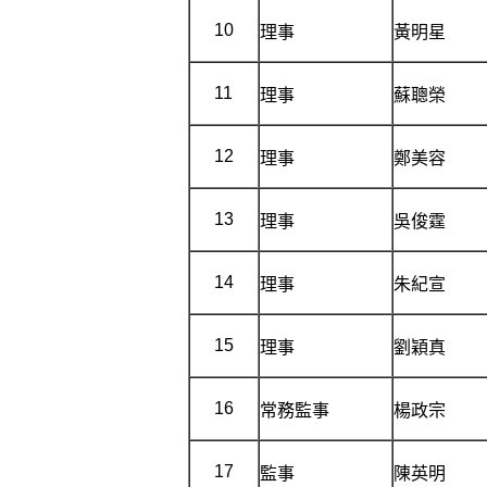
10
理事
黃明星
11
理事
蘇聰榮
12
理事
鄭美容
13
理事
吳俊霆
14
理事
朱紀宣
15
理事
劉穎真
16
常務監事
楊政宗
17
監事
陳英明