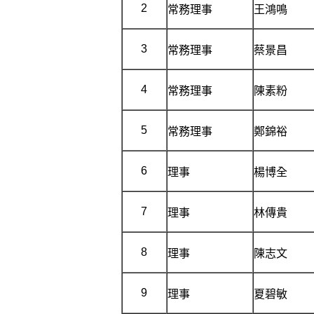
2
常務理事
王鴻鳴
3
常務理事
蔡景昌
4
常務理事
陳素粉
5
常務理事
鄭錦裕
6
理事
楊博全
7
理事
林傳貴
8
理事
陳志文
9
理事
夏碧敏