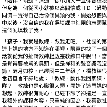
「
陪伴
、傾聽、溝通」從小到大一直從各種親
但身為一個從國小就被以高關懷或ＨＤ（過動
同儕中覺得自己活像個異類的我，開始恐懼與
中以後，沒自信的我在選填課中社團的志願單
這個亂填救了我。
「
孩子
，我就是教練，跟我走吧」，社團的第
連上課的地方不知道在哪裡，隨意的找了一個
話就從我的扯鈴教練
楊政宗
教練口中脫出，當
是覺得要被罵的臭頭，但是祥和的聲音讓我沒
箭，歲月如梭，已經國中二年級了，楊教練很
當初直言不諱地說：「教練，動作我回家練，
隊？」教練也是心臟很大顆，開始了這門課的
想起，教練很有耐心，已經下課了卻還是一直
我額外的課程內容，只單純的因為，我喜歡扯