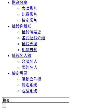
影音分享
表演影片
比賽影片
檢定影片
扯鈴你我知
扯鈴發展史
各式扯鈴介紹
扯鈴周邊
相關告知
扯鈴名人錄
台灣名人
國外名人
檢定專區
活動公佈欄
報名系統
成績系統