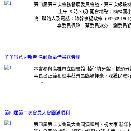
第四屆第三次會務發展委員會議、第三次級段檢定委
上午 9 時 30分 開會地點：楠梓國小家
鳴 聯絡人及電話：總幹事楊政宗 (0926091
李委員佩玲 蔡委員淑芬 劉委員穎
羊羊得意迎新春 名師揮毫借書送春聯
本會参與高雄市立圖書館 楠仔坑分館、橋頭分
事長呂正鐘和理事蔡景昌臨場揮毫，深獲民眾好評 
...
第四屆第二次會員大會圓滿順利
第四屆第二次會員大會圓滿順利，祝大家 新年快樂