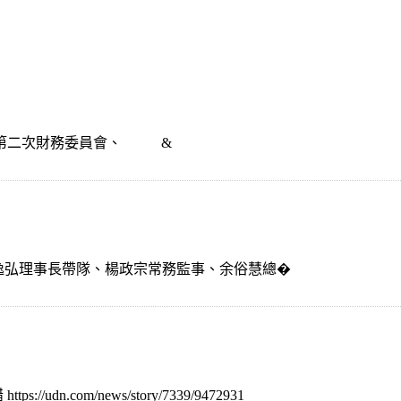
、第二次財務委員會、 &
由楊逸弘理事長帶隊、楊政宗常務監事、余俗慧總�
.com/news/story/7339/9472931