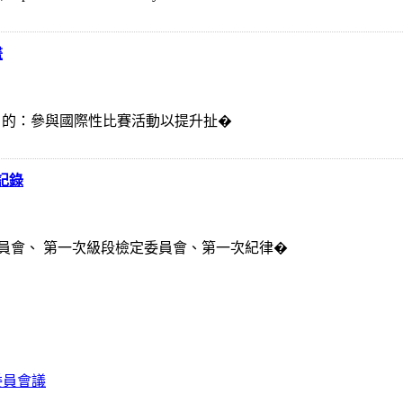
畫
、目 的：參與國際性比賽活動以提升扯�
記錄
員會、 第一次級段檢定委員會、第一次紀律�
委員會議