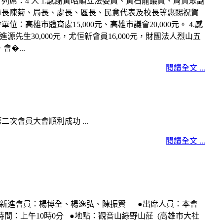
人 列席：4 人 1.感謝黃昭順立法委員、黃石龍議員、周資眾副
謝市長陳菊、局長、處長、區長、民意代表及校長等惠賜祝賀
：高雄市體育處15,000元、高雄市議會20,000元。 4.感
源先生30,000元，尤恒新會員16,000元，財團法人烈山五
會�...
閱讀全文 ...
次會員大會順利成功 ...
閱讀全文 ...
迎新進會員：楊博全、楊逸弘、陳振賢 ●出席人員：本會
) ●時間：上午10時0分 ●地點：觀音山綠野山莊 (高雄市大社