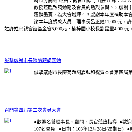
時15分開始 地點：觀音山綠野山莊 出席：54 
教授蒞臨致詞勉勵及會員的熱烈参與。 2.感
題辭墨寶，為大會增輝。 3.感謝本年度補助本會單位
謝本年度捐款人員：理事長呂正鐘11,000元，許進
姓許姓宗親會館基金會5,000元，楠梓國小校長劉昆靈4,000元，
誠摯感謝市長陳菊題詞嘉勉
誠摯感謝市長陳菊題詞嘉勉和祝賀本會第四屆第二
召開第四屆第二次會員大會
●歡迎名譽理事長、顧問、長官蒞臨指導 ●歡
107名會員 ●日期：103年12月28日(星期日