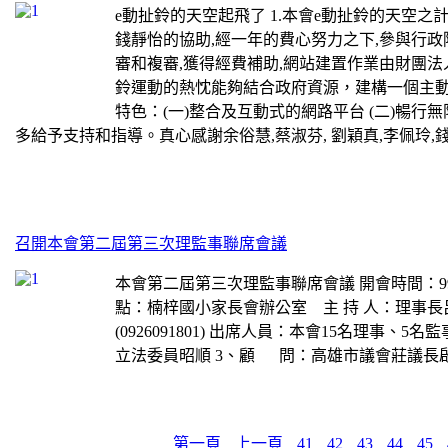
e動扯鈴的天空起飛了 1.本會e動扯鈴的天空之
錢靜怡的協助,經一年的費心努力之下,參與行
審和複審,獲得經費補助,網站建置作業由財團法
鈴運動的熱忱能夠結合政府資源，建構一個主
特色：(一)整合及互動式的網路平台 (二)暢行無
多給予支持和指導。真心感謝余俗慧,蔡淑芬, 劉穎真,李佩玲,錢
召開本會第二屆第三次理監事聯席會議
本會第二屆第三次理監事聯席會議 開會時間：
點：楠梓國小家長會辦公室 主 持 人：理事長呂正鐘
(0926091801) 出席人員：本會15名理事、
立法委員昭順 3、顧 問：高雄市議會莊
第一頁
上一頁
41
42
43
44
45