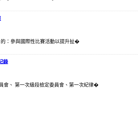
畫
、目 的：參與國際性比賽活動以提升扯�
記錄
員會、 第一次級段檢定委員會、第一次紀律�