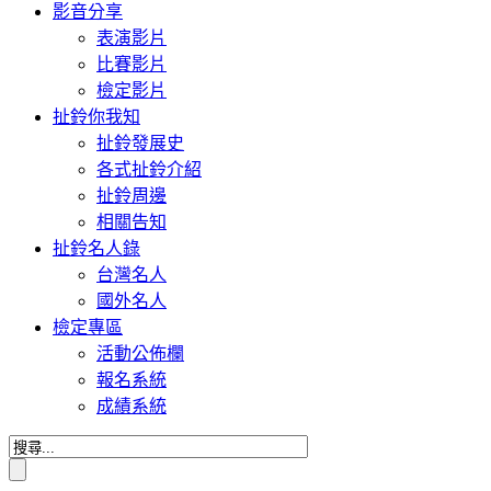
影音分享
表演影片
比賽影片
檢定影片
扯鈴你我知
扯鈴發展史
各式扯鈴介紹
扯鈴周邊
相關告知
扯鈴名人錄
台灣名人
國外名人
檢定專區
活動公佈欄
報名系統
成績系統