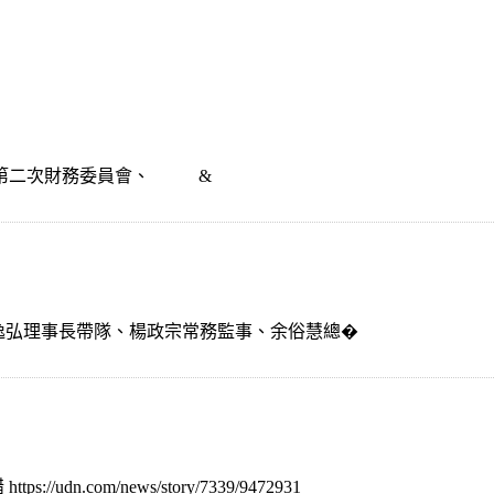
、第二次財務委員會、 &
由楊逸弘理事長帶隊、楊政宗常務監事、余俗慧總�
.com/news/story/7339/9472931