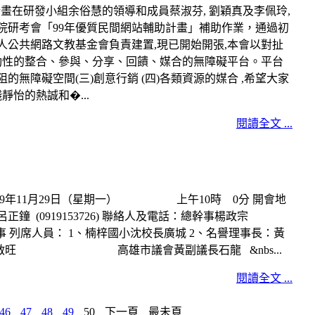
計畫在研發小組余俗慧的領導和成員蔡淑芬, 劉穎真及李佩玲,
政院研考會「99年優質民間網站輔助計畫」補助作業，通過初
人公共網路文教基金會負責建置,現已開始開張,本會以對扯
動性的整合、參與、分享、回饋、媒合的無障礙平台。平台
阻的無障礙空間(三)創意行銷 (四)各類資源的媒合 ,希望大家
靜怡的熱誠和�...
閱讀全文 ...
99年11月29日（星期一） 上午10時 0分 開會地
 (0919153726) 聯絡人及電話：總幹事楊政宗
5名監事 列席人員： 1、楠梓國小沈校長廣城 2、名譽理事長：黃
議長啟旺 高雄市議會黃副議長石龍 &nbs...
閱讀全文 ...
46
47
48
49
50
下一頁
最未頁