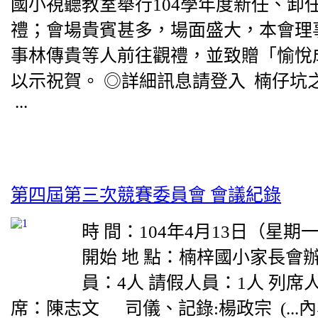
國小視聽教室舉行104學年度新任、卸
禮；會場貴賓甚多，場面盛大，本會理
事林傳貴等人前往觀禮，並致贈「愉悅
以示祝賀。 ◎詳細訊息請登入 楠仔坑
...
第四屆第三次競賽委員會 會議紀錄
時 間：104年4月13日（星期
開始 地 點：楠梓國小家長會
員：4人 請假人員：1人 列
席：陳志文 司儀、記錄:楊政宗 (...內容