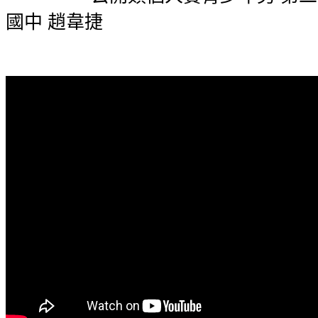
國中 趙韋捷