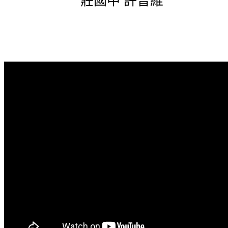
莊國中 許晉維