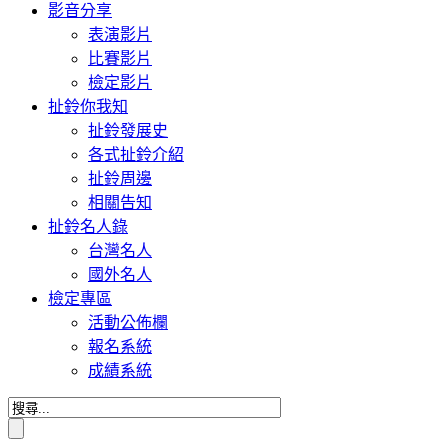
影音分享
表演影片
比賽影片
檢定影片
扯鈴你我知
扯鈴發展史
各式扯鈴介紹
扯鈴周邊
相關告知
扯鈴名人錄
台灣名人
國外名人
檢定專區
活動公佈欄
報名系統
成績系統