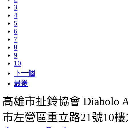
3
4
5
6
7
8
9
10
下一個
最後
高雄市扯鈴協會 Diabolo Assoc
市左營區重立路21號10樓之1 ;