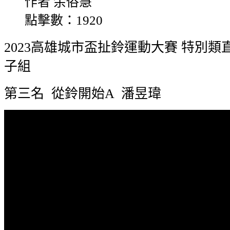
作者 余俗慧
點擊數：1920
2023高雄城市盃扯鈴運動大賽 特別類
子組
第三名 從鈴開始A 潘昱瑋