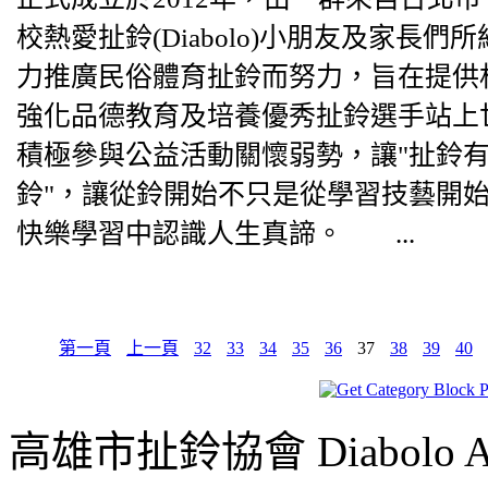
校熱愛扯鈴(Diabolo)小朋友及家長
力推廣民俗體育扯鈴而努力，旨在提供
強化品德教育及培養優秀扯鈴選手站上
積極參與公益活動關懷弱勢，讓"扯鈴
鈴"，讓從鈴開始不只是從學習技藝開
快樂學習中認識人生真諦。 ...
第一頁
上一頁
32
33
34
35
36
37
38
39
40
高雄市扯鈴協會 Diabolo Assoc