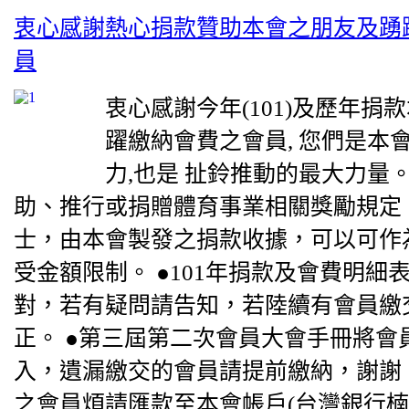
衷心感謝熱心捐款贊助本會之朋友及踴
員
衷心感謝今年(101)及歷年捐
躍繳納會費之會員, 您們是本
力,也是 扯鈴推動的最大力量。
助、推行或捐贈體育事業相關獎勵規定
士，由本會製發之捐款收據，可以可作
受金額限制。 ●101年捐款及會費明細
對，若有疑問請告知，若陸續有會員繳
正。 ●第三屆第二次會員大會手冊將會
入，遺漏繳交的會員請提前繳納，謝謝！
之會員煩請匯款至本會帳戶(台灣銀行楠