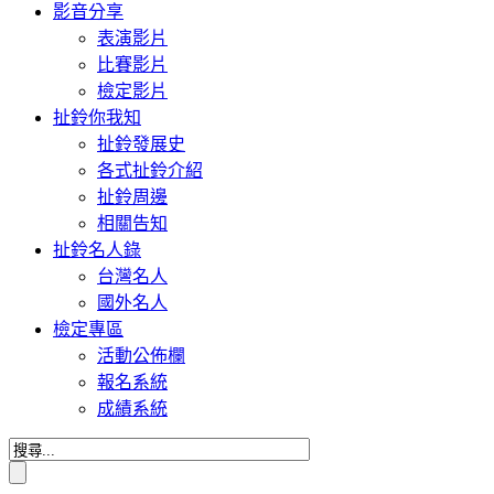
影音分享
表演影片
比賽影片
檢定影片
扯鈴你我知
扯鈴發展史
各式扯鈴介紹
扯鈴周邊
相關告知
扯鈴名人錄
台灣名人
國外名人
檢定專區
活動公佈欄
報名系統
成績系統