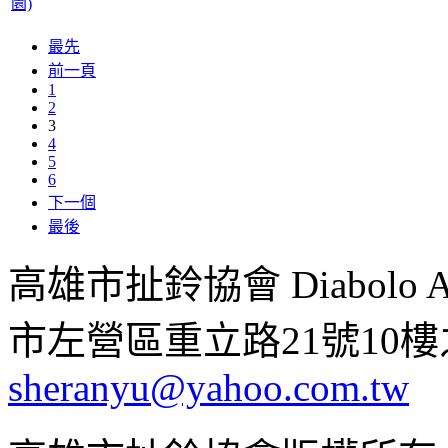
園)
最先
前一頁
1
2
3
4
5
6
下一個
最後
高雄市扯鈴協會 Diabolo Assoc
市左營區重立路21號10樓之1 ;
sheranyu@yahoo.com.tw