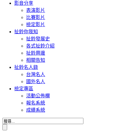
影音分享
表演影片
比賽影片
檢定影片
扯鈴你我知
扯鈴發展史
各式扯鈴介紹
扯鈴周邊
相關告知
扯鈴名人錄
台灣名人
國外名人
檢定專區
活動公佈欄
報名系統
成績系統