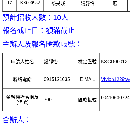
17
KS000982
蔡旻峻
錢靜怡
無
預計招收人數：10人
報名截止日：額滿截止
主辦人及報名匯款帳號：
申請人姓名
錢靜怡
檢定證號
KSGD00012
聯絡電話
0915121635
E-MAIL
Vivian1229t
金融機構名稱及
00410630724
700
匯款帳號
(代號)
合辦人：