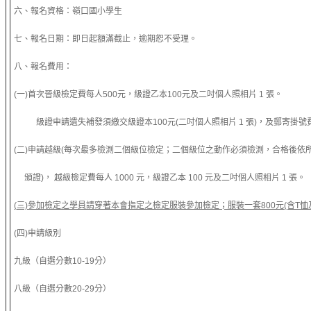
六、報名資格：嶺口國小學生
七、報名日期：即日起額滿截止，逾期恕不受理。
八、報名費用：
(一)首次晉級檢定費每人500元，級證乙本100元及二吋個人照相片 1 張。
級證申請遺失補發須繳交級證本100元(二吋個人照相片 1 張)，及郵寄掛號
(二)申請越級(每次最多檢測二個級位檢定；二個級位之動作必須檢測，合格後依
頒證)， 越級檢定費每人 1000 元，級證乙本 100 元及二吋個人照相片 1 張。
(
三)參加檢定之學員請穿著本會指定之檢定服裝參加檢定；服裝一套800元(含T恤及
(四)申請級別
九級（自選分數10-19分）
八級（自選分數20-29分）