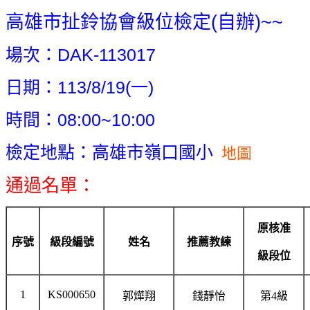
高雄市扯鈴協會級位檢定(自辦)~~
場次：DAK-113017
日期：113/8/19(一)
時
間：08
:00~10:00
檢定地點：
高雄市嶺口國小
地圖
通過名單：
原核准
序號
級段編號
姓名
推薦教練
級段位
1
KS000650
郭燁翔
錢靜怡
第4級