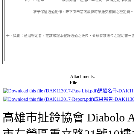
(3) 申請第三、二、一級檢測者，通過CAM檢測，但指定動作未能
准予保留通過動作，唯下次申請該級位時須繳交相同之檢定費。
十、獎勵：通過檢定者，在該級證本登錄通過之級位，並頒發該級位之證明書ㄧ
Attachments:
File
通過名冊-DAK113
成果報告-DAK1130
高雄市扯鈴協會 Diabolo Assoc