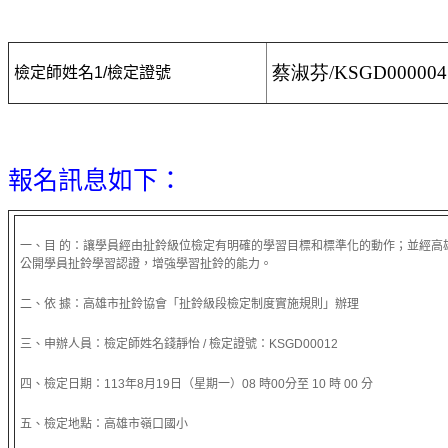
蔡淑芬/KSGD000004
檢定師姓名1/檢定證號
報名訊息如下：
一、目 的：讓學員經由扯鈴級位檢定有明確的學習目標和標準化的動作；並經高
公開學員扯鈴學習認證，增強學習扯鈴的能力。
二、依 據：高雄市扯鈴協會「扯鈴級段檢定制度實施規則」辦理
三、申辦人員：檢定師姓名錢靜怡 / 檢定證號：KSGD00012
四、檢定日期：113年8月19日（星期一）08 時00分至 10 時 00 分
五、檢定地點：高雄市嶺口國小