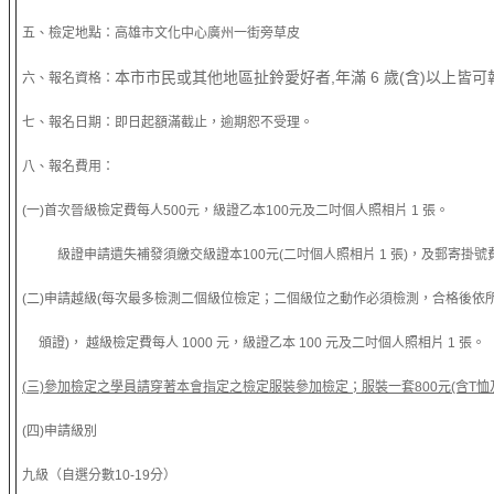
五、檢定地點：高雄市文化中心廣州一街旁草皮
本市市民或其他地區扯鈴愛好者,年滿 6 歲(含)以上皆
六、報名資格：
七、報名日期：即日起額滿截止，逾期恕不受理。
八、報名費用：
(一)首次晉級檢定費每人500元，級證乙本100元及二吋個人照相片 1 張。
級證申請遺失補發須繳交級證本100元(二吋個人照相片 1 張)，及郵寄掛號
(二)申請越級(每次最多檢測二個級位檢定；二個級位之動作必須檢測，合格後依
頒證)， 越級檢定費每人 1000 元，級證乙本 100 元及二吋個人照相片 1 張。
(
三)參加檢定之學員請穿著本會指定之檢定服裝參加檢定；服裝一套800元(含T恤及
(四)申請級別
九級（自選分數10-19分）