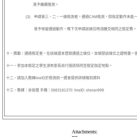
准予繼續施測。
(3) 申請第三、二、一級檢測者，通過CAM檢測，但指定動作未能
准予保留通過動作，唯下次申請該級位時須繳交相同之檢定費。
十、獎勵：通過檢定者，在該級證本登錄通過之級位，並頒發該級位之證明書ㄧ
十一、參加本檢定之學生須有家長自行接送陪同至檢定指定地點。
十二、請加入教練lineID於檢測前一週會提供詳細報到資料
十三、教練：余俗慧 手機：0983181370 lineID: sheran999
Attachments: