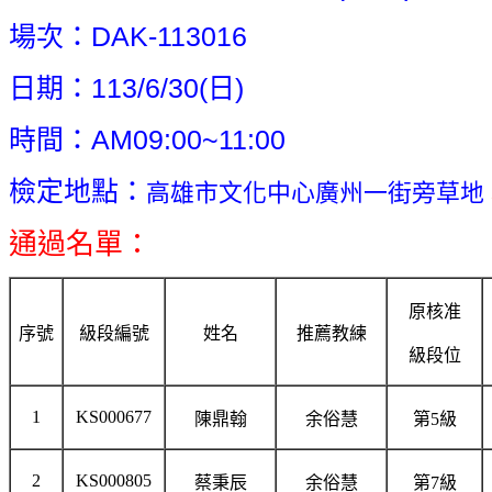
場次：DAK-113016
日期：113/6/30(日)
時
間：AM09
:00~11:00
檢定地點：
高雄市文化中心廣州一街旁草地
通過名單：
原核准
序號
級段編號
姓名
推薦教練
級段位
1
KS000677
陳鼎翰
余俗慧
第5級
2
KS000805
蔡秉辰
余俗慧
第7級