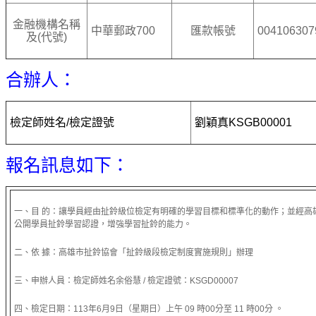
金融機構名稱
中華郵政700
匯款帳號
004106307
及(代號)
合辦人：
檢定師姓名/檢定證號
劉穎真
KSGB00001
報名訊息如下：
一、目 的：讓學員經由扯鈴級位檢定有明確的學習目標和標準化的動作；並經高
公開學員扯鈴學習認證，增強學習扯鈴的能力。
二、依 據：高雄市扯鈴協會「扯鈴級段檢定制度實施規則」辦理
三、申辦人員：檢定師姓名余俗慧 / 檢定證號：KSGD00007
四、檢定日期：113年6月9日（星期日）上午 09 時00分至 11 時00分 。