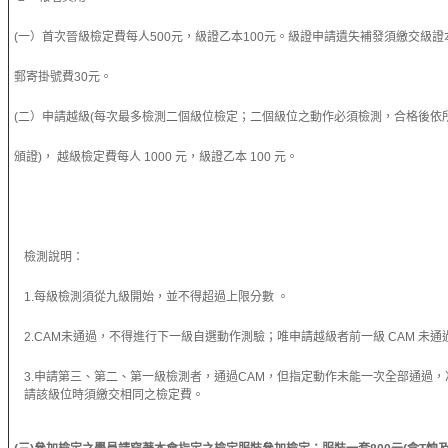
(一）首次晉級檢定費每人500元，級證乙本100元。級證申請遺失補發須繳交級證本
郵寄掛號費30元。
(二）申請越級(每次最多檢測二個級位檢定；二個級位之動作必須檢測，合格後依
頒證)， 越級檢定費每人 1000 元，級證乙本 100 元。
檢測說明：
1.每級檢測須從九級開始，並不得超過上限分數 。
2.CAM未通過，不得進行下一級自選動作測驗；唯申請越級者前一級 CAM 未
3.申請第三、第二、第一級檢測者，通過CAM，但指定動作未能一次全部通過
請該級位時須繳交相同之檢定費。