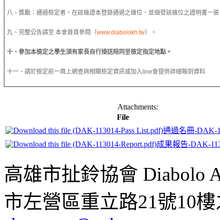
八、獎勵：通過檢定者，在該級證本登錄通過之級位，並頒發該級位之證明書ㄧ張
九、完整公告請至 本會首頁參閱（
www.diabolokh.tw
）。
十、參加本檢定之學生須有家長自行接送陪同至檢定指定地點。
十一、請於檢定前一周上網查詢相關檢定資訊或加入line會提供詳細報到資料
Attachments:
File
通過名冊-DAK-11
成果報告-DAK-113
高雄市扯鈴協會 Diabolo Assoc
市左營區重立路21號10樓之1 ;