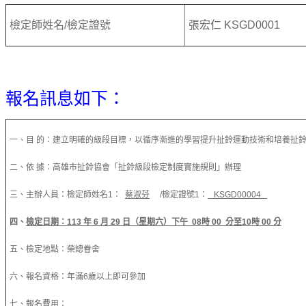
檢定師姓名/檢定證號
張宏仁 KSGD0001
報名訊息如下：
一、目 的：建立明確的級段目標，以循序漸進的學習提升扯鈴運動技術和培養扯
二、依 據：高雄市扯鈴協會「扯鈴級段檢定制度實施規則」辦理
三、主辦人員：檢定師姓名1：
蔡淑芬
/檢定證號1：
KSGD00004
四、
檢定日期：
113
年
6
月
29
日（星期六）下午
08
時
00
分至10
時
00
分
五、檢定地點：榮總眷舍
六、報名資格：年滿6歲以上即可參加
七、報名費用：