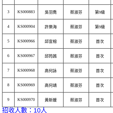
3
KS000883
吳羽喬
蔡淑芬
第9級
4
KS000904
許樂海
蔡淑芬
第9級
5
KS000966
邱宣榕
蔡淑芬
首次
6
KS000967
邱筠茜
蔡淑芬
首次
7
KS000968
高何詠
蔡淑芬
首次
8
KS000969
高何靖
蔡淑芬
首次
9
KS000970
黃新媛
蔡淑芬
首次
招收人數：10人