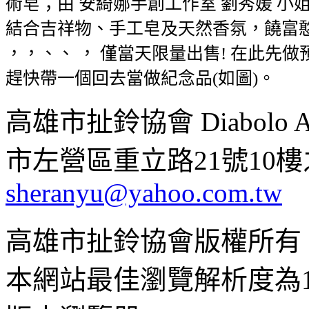
術皂；由 安綺娜手創工作室 劉秀媛 小
結合吉祥物、手工皂及天然香氛，饒富憨
，，、、 ， 僅當天限量出售! 在此先
趕快帶一個回去當做紀念品(如圖)。
高雄市扯鈴協會 Diabolo Assoc
市左營區重立路21號10樓之1 ;
sheranyu@yahoo.com.tw
高雄市扯鈴協會版權所有
本網站最佳瀏覽解析度為102