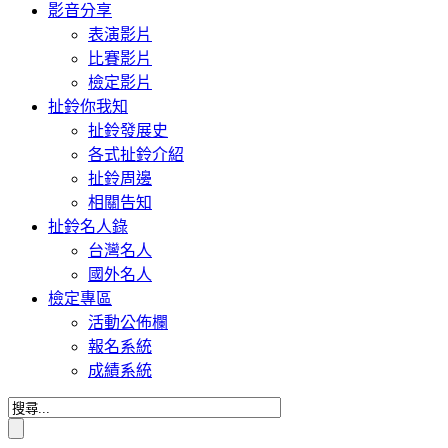
影音分享
表演影片
比賽影片
檢定影片
扯鈴你我知
扯鈴發展史
各式扯鈴介紹
扯鈴周邊
相關告知
扯鈴名人錄
台灣名人
國外名人
檢定專區
活動公佈欄
報名系統
成績系統