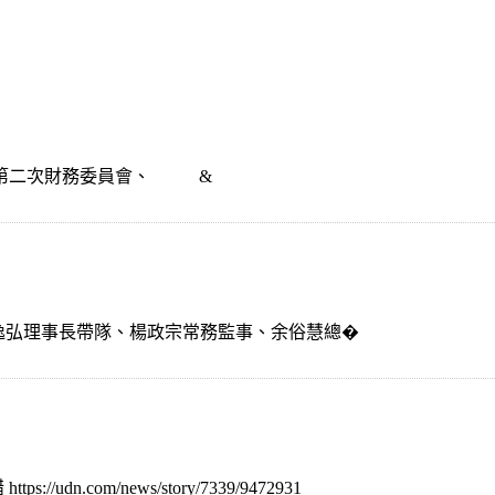
、第二次財務委員會、 &
由楊逸弘理事長帶隊、楊政宗常務監事、余俗慧總�
.com/news/story/7339/9472931