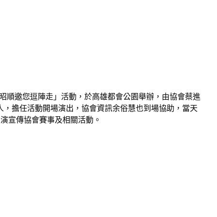
；昭順邀您逗陣走」活動，於高雄都會公園舉辦，由協會蔡進
人，擔任活動開場演出，協會資訊余俗慧也到場協助
，當天
表演宣傳協會賽事及相關活動。