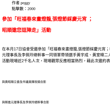
作者 peggy
點擊數：2000
參加「旺福春來畫燈籠,張燈節綵慶元宵 ；
昭順邀您逗陣走」活動
在本月17日協會受邀參加「旺福春來畫燈籠,張燈節綵慶元宵
元理事長及李佩玲總幹事一同領軍帶領選手黃宇成、黃室幃二
活動現場近2千名人次，現場觀眾反應相當熱烈，藉此次邀約
與黃昭順立委及市議員陳玫娟合影
與蔡進元理事長及李佩玲總幹事合影