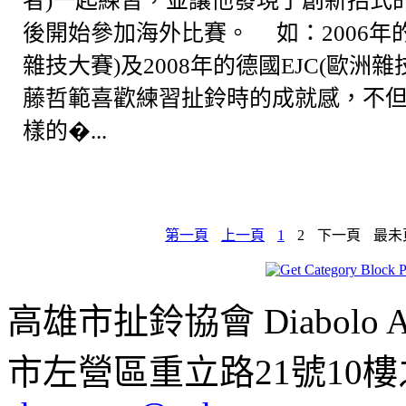
者)一起練習，並讓他發現了創新招式
後開始參加海外比賽。 如：2006年的
雜技大賽)及2008年的德國EJC(歐洲
藤哲範喜歡練習扯鈴時的成就感，不
樣的�...
第一頁
上一頁
1
2
下一頁
最未
高雄市扯鈴協會 Diabolo Assoc
市左營區重立路21號10樓之1 ;