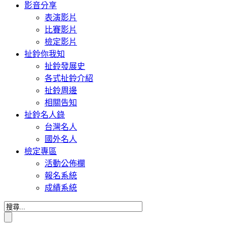
影音分享
表演影片
比賽影片
檢定影片
扯鈴你我知
扯鈴發展史
各式扯鈴介紹
扯鈴周邊
相關告知
扯鈴名人錄
台灣名人
國外名人
檢定專區
活動公佈欄
報名系統
成績系統