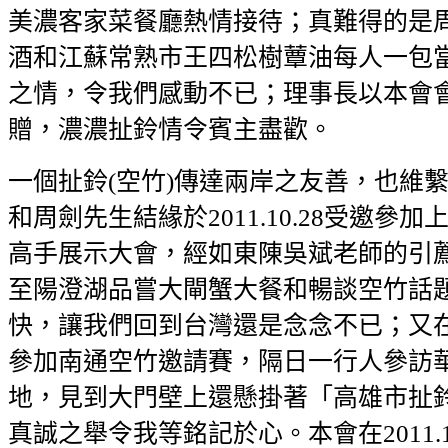
美濃客家菜餐廳熱情接待；真難得的是
酒和江蘇常熟市王四松樹蕈油每人一包
之情，令我們感動不已；理事長以本會
贈，濃濃扯鈴情令賓主盡歡。
一個扯鈴(空竹)傳達兩岸之友善，也維
和周劍先生結緣於2011.10.28受邀參
高手展示大會，經如東陳吳斌老師的引
至陽澄湖品嘗大閘蟹大餐和暢談空竹話
快，讓我們回到台灣還是念念不已；又在201
參加南通空竹邀請賽，隔日一行人參訪
地，見到大門壁上還懸掛著「高雄市扯
真誠之舉令我等銘記於心。本會在2011.1