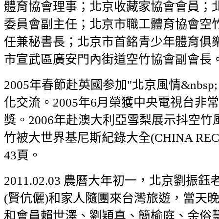
體育協會理事；北京收藏家協會會員；
委員會副主任；北京市職工體育協會空
任兼秘書長；北京市首銘青少年體育俱
市宣武區廣安門內街道空竹協會副會長
2005年春節赴英國参加"北京風情&nbsp
化交流。2005年6月榮獲中央電視台非常"
獎。2006年赴澳大利亞雪梨展示抖空竹
竹被大世界基尼斯紀錄大全(CHINA REC
43頁。
2011.02.03
農曆大年初一，北京劉振鈺
(賢伉儷)和家人隨團來台灣旅遊，當天
和會員賴世澤、劉穎真、簡榆庭、余俗