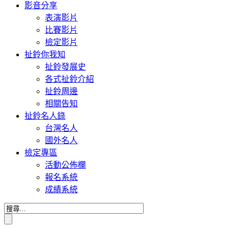
影音分享
表演影片
比賽影片
檢定影片
扯鈴你我知
扯鈴發展史
各式扯鈴介紹
扯鈴周邊
相關告知
扯鈴名人錄
台灣名人
國外名人
檢定專區
活動公佈欄
報名系統
成績系統