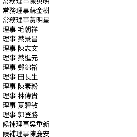
常務理事陳英明
常務理事蘇金樹
常務理事黃明星
理事
毛朝祥
理事
蔡景昌
理事
陳志文
理事
蔡進元
理事
鄭錦裕
理事
田長生
理事
陳素粉
理事
林傳貴
理事
夏碧敏
理事
郭登勝
候補理事吳重新
候補理事陳慶安