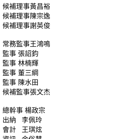
候補理事黃昌裕
候補理事陳宗逸
候補理事謝英俊
常務監事王鴻鳴
監事
張詔鈞
監事
林楠輝
監事 董三綱
監事 陳水田
候補監事張文杰
總幹事 楊政宗
出納 李佩玲
會計 王琪炫